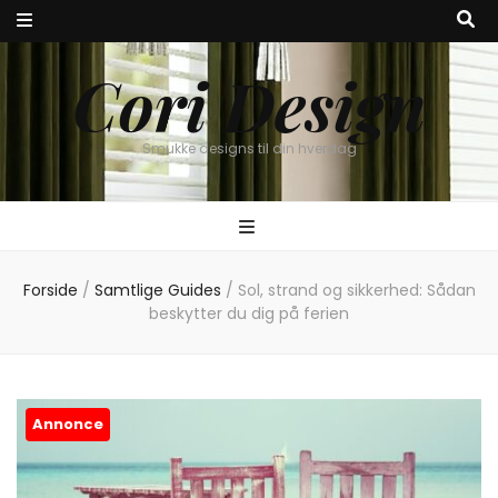
Cori Design
Smukke designs til din hverdag
Forside
/
Samtlige Guides
/
Sol, strand og sikkerhed: Sådan
beskytter du dig på ferien
Annonce