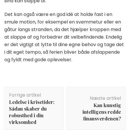
sind kan slappe af.
Det kan også være en god idé at holde fast i en
smule motion, for eksempel en svømmetur eller en
gåtur langs stranden, da det hjælper kroppen med
at slappe af og forbedrer dit velbefindende. Endelig
er det vigtigt at lytte til dine egne behov og tage det
i dit eget tempo, så ferien bliver både afslappende
og fyldt med gode oplevelser.
Indlægsnavigation
Forrige artikel
Næste artikel
Ledelse i krisetider:
Kan kunstig
Sådan skaber du
intelligens redde
robusthed i din
finansverdenen?
virksomhed