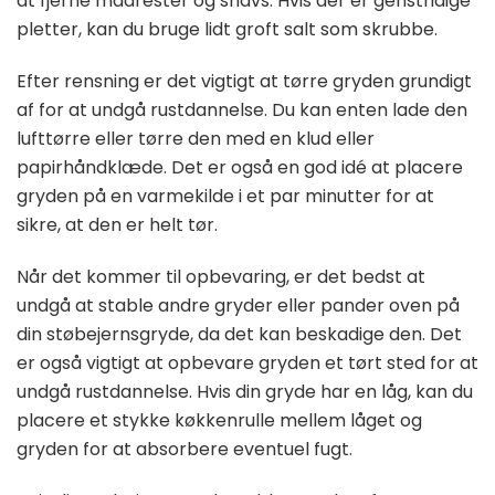
at fjerne madrester og snavs. Hvis der er genstridige
pletter, kan du bruge lidt groft salt som skrubbe.
Efter rensning er det vigtigt at tørre gryden grundigt
af for at undgå rustdannelse. Du kan enten lade den
lufttørre eller tørre den med en klud eller
papirhåndklæde. Det er også en god idé at placere
gryden på en varmekilde i et par minutter for at
sikre, at den er helt tør.
Når det kommer til opbevaring, er det bedst at
undgå at stable andre gryder eller pander oven på
din støbejernsgryde, da det kan beskadige den. Det
er også vigtigt at opbevare gryden et tørt sted for at
undgå rustdannelse. Hvis din gryde har en låg, kan du
placere et stykke køkkenrulle mellem låget og
gryden for at absorbere eventuel fugt.