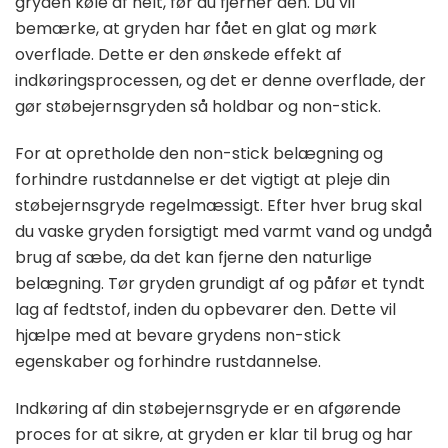
gryden køle af helt, før du fjerner den. Du vil
bemærke, at gryden har fået en glat og mørk
overflade. Dette er den ønskede effekt af
indkøringsprocessen, og det er denne overflade, der
gør støbejernsgryden så holdbar og non-stick.
For at opretholde den non-stick belægning og
forhindre rustdannelse er det vigtigt at pleje din
støbejernsgryde regelmæssigt. Efter hver brug skal
du vaske gryden forsigtigt med varmt vand og undgå
brug af sæbe, da det kan fjerne den naturlige
belægning. Tør gryden grundigt af og påfør et tyndt
lag af fedtstof, inden du opbevarer den. Dette vil
hjælpe med at bevare grydens non-stick
egenskaber og forhindre rustdannelse.
Indkøring af din støbejernsgryde er en afgørende
proces for at sikre, at gryden er klar til brug og har