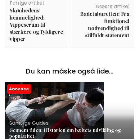
Forrige artikel
Næste artikel
Skønhedens
Badetaburetten: Fra
hemmelighed:
funktionel
Vippeserum til
nødvendighed til
stærkere og fyldigere
stilfuldt statement
vipper
Du kan måske også lide...
Annonce
Samtlige Guides
Gennem tiden: Historien om bæltets udvikling og
popularitet