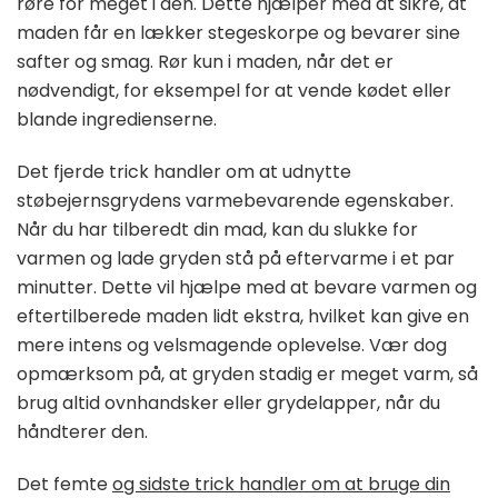
røre for meget i den. Dette hjælper med at sikre, at
maden får en lækker stegeskorpe og bevarer sine
safter og smag. Rør kun i maden, når det er
nødvendigt, for eksempel for at vende kødet eller
blande ingredienserne.
Det fjerde trick handler om at udnytte
støbejernsgrydens varmebevarende egenskaber.
Når du har tilberedt din mad, kan du slukke for
varmen og lade gryden stå på eftervarme i et par
minutter. Dette vil hjælpe med at bevare varmen og
eftertilberede maden lidt ekstra, hvilket kan give en
mere intens og velsmagende oplevelse. Vær dog
opmærksom på, at gryden stadig er meget varm, så
brug altid ovnhandsker eller grydelapper, når du
håndterer den.
Det femte
og sidste trick handler om at bruge din