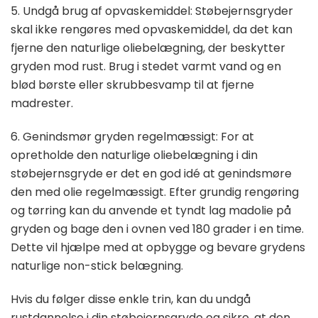
5. Undgå brug af opvaskemiddel: Støbejernsgryder
skal ikke rengøres med opvaskemiddel, da det kan
fjerne den naturlige oliebelægning, der beskytter
gryden mod rust. Brug i stedet varmt vand og en
blød børste eller skrubbesvamp til at fjerne
madrester.
6. Genindsmør gryden regelmæssigt: For at
opretholde den naturlige oliebelægning i din
støbejernsgryde er det en god idé at genindsmøre
den med olie regelmæssigt. Efter grundig rengøring
og tørring kan du anvende et tyndt lag madolie på
gryden og bage den i ovnen ved 180 grader i en time.
Dette vil hjælpe med at opbygge og bevare grydens
naturlige non-stick belægning.
Hvis du følger disse enkle trin, kan du undgå
rustdannelse i din støbejernsgryde og sikre, at den