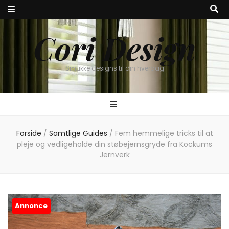
Cori Design
Smukke designs til din hverdag
Forside
/
Samtlige Guides
/
Fem hemmelige tricks til at
pleje og vedligeholde din støbejernsgryde fra Kockums
Jernverk
Annonce