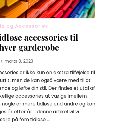
e og Accessories
tidløse accessories til
hver garderobe
til
marts 8, 2023
ssories er ikke kun en ekstra tilføjelse til
outfit, men de kan også være med til at
ende og løfte din stil. Der findes et utal af
kellige accessories at vælge imellem,
nogle er mere tidløse end andre og kan
es år efter år. I denne artikel vil vi
sere på fem tidløse …