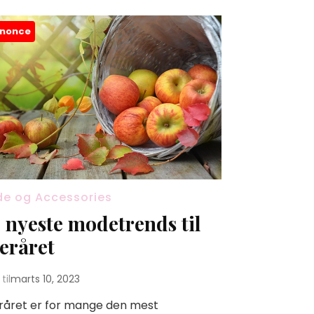
nonce
e og Accessories
 nyeste modetrends til
teråret
til
marts 10, 2023
råret er for mange den mest