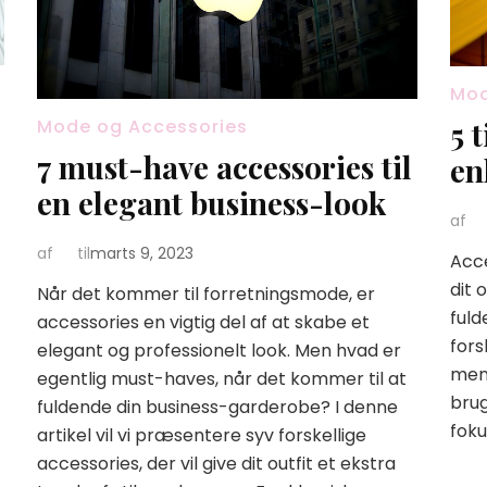
Mod
Mode og Accessories
5 
7 must-have accessories til
en
en elegant business-look
af
af
til
marts 9, 2023
Acce
dit 
Når det kommer til forretningsmode, er
fuld
accessories en vigtig del af at skabe et
fors
elegant og professionelt look. Men hvad er
men 
egentlig must-haves, når det kommer til at
brug
fuldende din business-garderobe? I denne
foku
artikel vil vi præsentere syv forskellige
accessories, der vil give dit outfit et ekstra