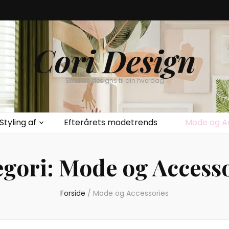
Cori Design
Smukke designs til din hverdag
Styling af
Efterårets modetrends
Mode og A
egori:
Mode og Accesso
Forside
/
Mode og Accessories