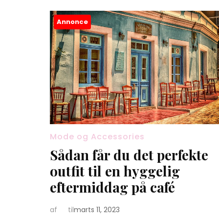
Annonce
Mode og Accessories
Sådan får du det perfekte
outfit til en hyggelig
eftermiddag på café
af
til
marts 11, 2023