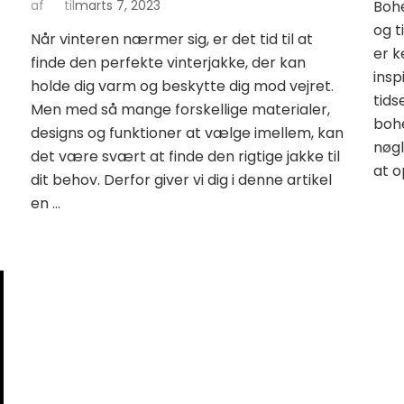
Boh
af
til
marts 7, 2023
og t
Når vinteren nærmer sig, er det tid til at
er k
finde den perfekte vinterjakke, der kan
insp
holde dig varm og beskytte dig mod vejret.
tids
Men med så mange forskellige materialer,
bohe
designs og funktioner at vælge imellem, kan
nøgl
det være svært at finde den rigtige jakke til
at o
dit behov. Derfor giver vi dig i denne artikel
en …