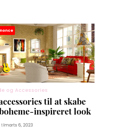
nonce
e og Accessories
 accessories til at skabe
 boheme-inspireret look
til
marts 6, 2023