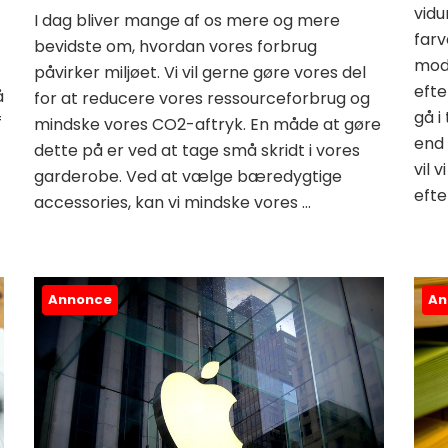
vidu
I dag bliver mange af os mere og mere
farv
bevidste om, hvordan vores forbrug
mod
påvirker miljøet. Vi vil gerne gøre vores del
eft
å
for at reducere vores ressourceforbrug og
gå i
f
mindske vores CO2-aftryk. En måde at gøre
end 
dette på er ved at tage små skridt i vores
vil 
garderobe. Ved at vælge bæredygtige
efte
accessories, kan vi mindske vores …
Annonce
An