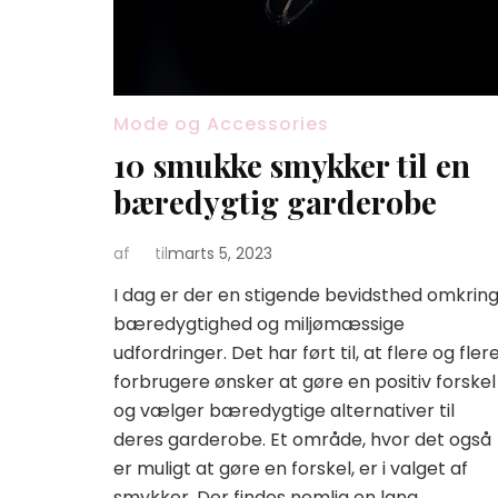
Mode og Accessories
10 smukke smykker til en
bæredygtig garderobe
af
til
marts 5, 2023
I dag er der en stigende bevidsthed omkrin
bæredygtighed og miljømæssige
udfordringer. Det har ført til, at flere og fler
forbrugere ønsker at gøre en positiv forskel
og vælger bæredygtige alternativer til
deres garderobe. Et område, hvor det også
er muligt at gøre en forskel, er i valget af
smykker. Der findes nemlig en lang …