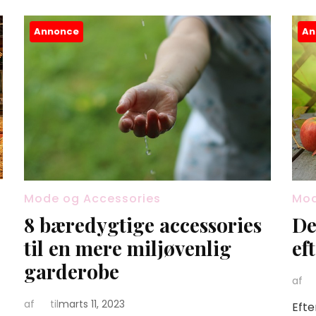
Annonce
An
Mode og Accessories
Mod
8 bæredygtige accessories
De
til en mere miljøvenlig
ef
garderobe
af
af
til
marts 11, 2023
Efte