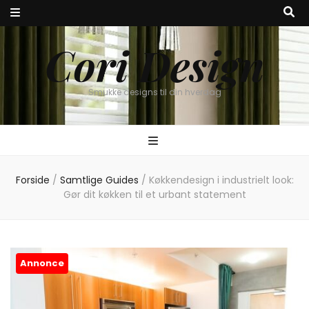
Cori Design
Smukke designs til din hverdag
Forside
/
Samtlige Guides
/
Køkkendesign i industrielt look:
Gør dit køkken til et urbant statement
Annonce