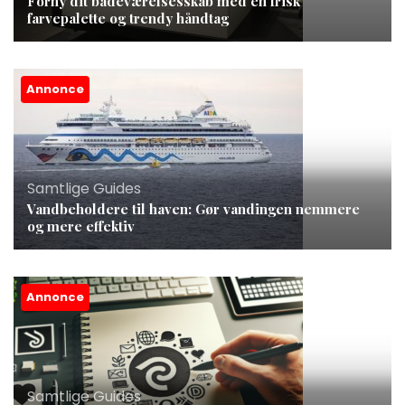
Forny dit badeværelsesskab med en frisk
farvepalette og trendy håndtag
Annonce
Samtlige Guides
Vandbeholdere til haven: Gør vandingen nemmere
og mere effektiv
Annonce
Samtlige Guides