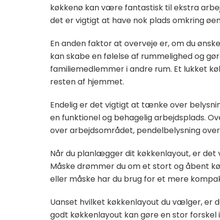
køkkenø kan være fantastisk til ekstra arb
det er vigtigt at have nok plads omkring øen 
En anden faktor at overveje er, om du ønske
kan skabe en følelse af rummelighed og gø
familiemedlemmer i andre rum. Et lukket køk
resten af hjemmet.
Endelig er det vigtigt at tænke over belysni
en funktionel og behagelig arbejdsplads. Ove
over arbejdsområdet, pendelbelysning over 
Når du planlægger dit køkkenlayout, er det v
Måske drømmer du om et stort og åbent køk
eller måske har du brug for et mere kompak
Uanset hvilket køkkenlayout du vælger, er de
godt køkkenlayout kan gøre en stor forskel 