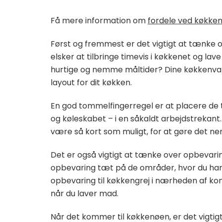
Få mere information om
fordele ved køkke
Først og fremmest er det vigtigt at tænke ov
elsker at tilbringe timevis i køkkenet og lav
hurtige og nemme måltider? Dine køkkenvane
layout for dit køkken.
En god tommelfingerregel er at placere de
og køleskabet – i en såkaldt arbejdstrekant
være så kort som muligt, for at gøre det ne
Det er også vigtigt at tænke over opbevarin
opbevaring tæt på de områder, hvor du har 
opbevaring til køkkengrej i nærheden af komf
når du laver mad.
Når det kommer til køkkenøen, er det vigtigt