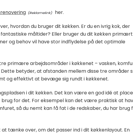
nrenovering
her.
er, hvordan du bruger dit køkken. Er du en ivrig kok, der
e fantastiske måltider? Eller bruger du dit køkken primært 
r og behov vil have stor indflydelse på det optimale
 tre primære arbejdsområder i køkkenet – vasken, komfu
. Dette betyder, at afstanden mellem disse tre områder s
mt og effektivt at bevæge sig rundt i køkkenet.
gspladsen i dit køkken. Det kan være en god idé at plac
brug for det. For eksempel kan det være praktisk at ha
uret, så du nemt kan få fat i de redskaber, du har brug f
 at tænke over, om det passer ind i dit køkkenlayout. En