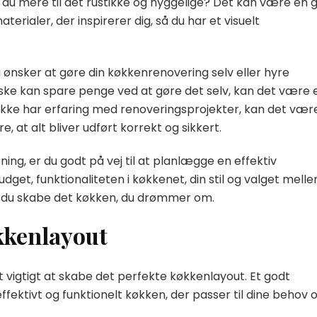
r du mere til det rustikke og hyggelige? Det kan være en 
rialer, der inspirerer dig, så du har et visuelt
 ønsker at gøre din køkkenrenovering selv eller hyre
ke kan spare penge ved at gøre det selv, kan det være 
u ikke har erfaring med renoveringsprojekter, kan det vær
e, at alt bliver udført korrekt og sikkert.
ning, er du godt på vej til at planlægge en effektiv
dget, funktionaliteten i køkkenet, din stil og valget mell
an du skabe det køkken, du drømmer om.
økkenlayout
 vigtigt at skabe det perfekte køkkenlayout. Et godt
fektivt og funktionelt køkken, der passer til dine behov 