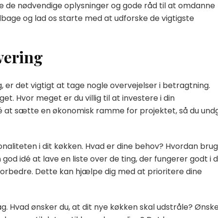
 alle de nødvendige oplysninger og gode råd til at omdanne
lbage og lad os starte med at udforske de vigtigste
overing
 er det vigtigt at tage nogle overvejelser i betragtning.
 Hvor meget er du villig til at investere i din
 at sætte en økonomisk ramme for projektet, så du und
onaliteten i dit køkken. Hvad er dine behov? Hvordan bru
d idé at lave en liste over de ting, der fungerer godt i d
forbedre. Dette kan hjælpe dig med at prioritere dine
mag. Hvad ønsker du, at dit nye køkken skal udstråle? Ønsk