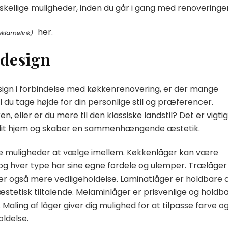
skellige muligheder, inden du går i gang med renoveringe
her.
 design
esign i forbindelse med køkkenrenovering, er der mange
 du tage højde for din personlige stil og præferencer.
 eller er du mere til den klassiske landstil? Det er vigtig
af dit hjem og skaber en sammenhængende æstetik.
ge muligheder at vælge imellem. Køkkenlåger kan være
, og hver type har sine egne fordele og ulemper. Trælåger
ver også mere vedligeholdelse. Laminatlåger er holdbare 
etisk tiltalende. Melaminlåger er prisvenlige og holdba
aling af låger giver dig mulighed for at tilpasse farve o
ldelse.