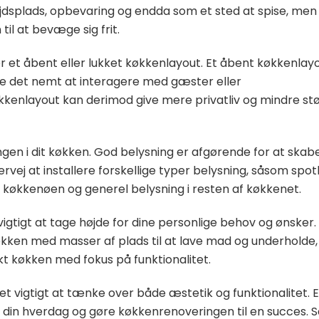
ejdsplads, opbevaring og endda som et sted at spise, men
til at bevæge sig frit.
r et åbent eller lukket køkkenlayout. Et åbent køkkenlay
re det nemt at interagere med gæster eller
kenlayout kan derimod give mere privatliv og mindre støj
ngen i dit køkken. God belysning er afgørende for at skab
rvej at installere forskellige typer belysning, såsom spot
køkkenøen og generel belysning i resten af køkkenet.
igtigt at tage højde for dine personlige behov og ønsker.
ken med masser af plads til at lave mad og underholde,
t køkken med fokus på funktionalitet.
t vigtigt at tænke over både æstetik og funktionalitet. E
i din hverdag og gøre køkkenrenoveringen til en succes. 