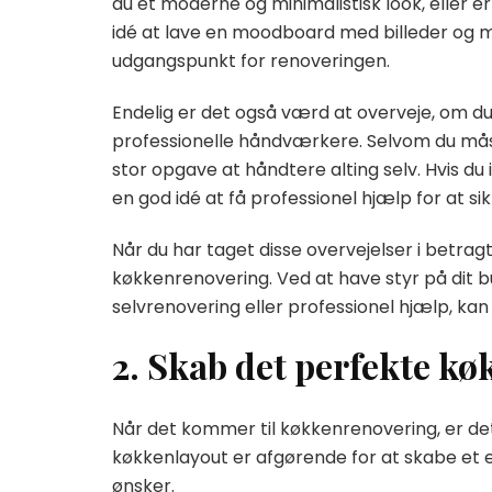
du et moderne og minimalistisk look, eller e
idé at lave en moodboard med billeder og mate
udgangspunkt for renoveringen.
Endelig er det også værd at overveje, om du
professionelle håndværkere. Selvom du mås
stor opgave at håndtere alting selv. Hvis d
en god idé at få professionel hjælp for at sikr
Når du har taget disse overvejelser i betragt
køkkenrenovering. Ved at have styr på dit bu
selvrenovering eller professionel hjælp, k
2. Skab det perfekte k
Når det kommer til køkkenrenovering, er det
køkkenlayout er afgørende for at skabe et ef
ønsker.