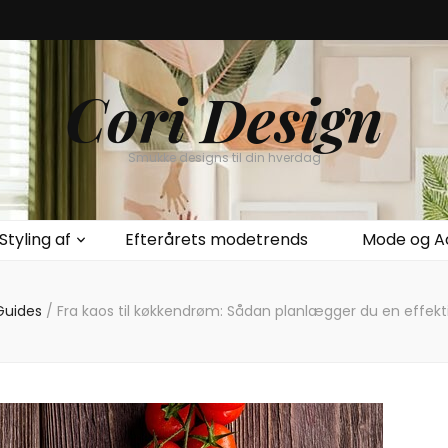
Cori Design
Smukke designs til din hverdag
Styling af
Efterårets modetrends
Mode og A
Guides
/
Fra kaos til køkkendrøm: Sådan planlægger du en effekt