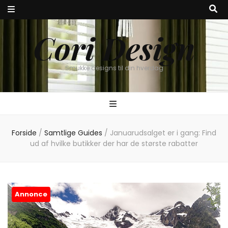
Cori Design
Smukke designs til din hverdag
Forside
/
Samtlige Guides
/
Januarudsalget er i gang: Find
ud af hvilke butikker der har de største rabatter
Annonce