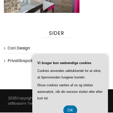
SIDER
Cori Design
Privatlivspolitik
Vi bruger kun nødvendige cookies
Cookies anvendes udelukkende for at sikre,
at hjemmesiden fungerer korrekt.
Disse cookies sættes af os og slettes
automatisk, når din session slutter eller efter
2026Copyright
Cori Design
.
Blossom Feminine | Udviklet
kort tid.
af
Blossom Temaer
.Drevet af
WordPress
.
Privatlivspolitik
OK