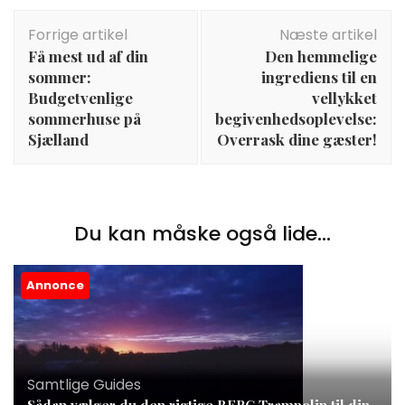
Indlægsnavigation
Forrige artikel
Næste artikel
Få mest ud af din
Den hemmelige
sommer:
ingrediens til en
Budgetvenlige
vellykket
sommerhuse på
begivenhedsoplevelse:
Sjælland
Overrask dine gæster!
Du kan måske også lide...
Annonce
Samtlige Guides