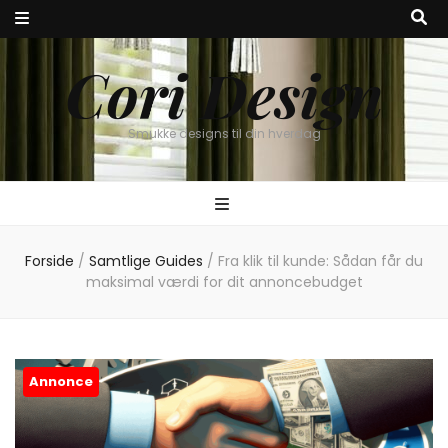
Cori Design
Smukke designs til din hverdag
Forside
/
Samtlige Guides
/
Fra klik til kunde: Sådan får du
maksimal værdi for dit annoncebudget
Annonce