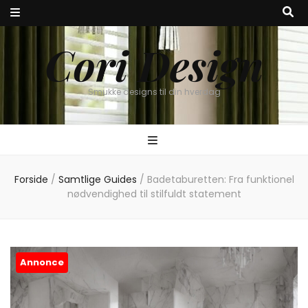
Cori Design
Smukke designs til din hverdag
Forside
/
Samtlige Guides
/
Badetaburetten: Fra funktionel
nødvendighed til stilfuldt statement
Annonce