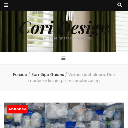
Cori Design
Smukke designs til din hverdag
Forside
/
Samtlige Guides
/
Vakuumbeholdere: Den
moderne løsning til rejseopbevaring
Annonce