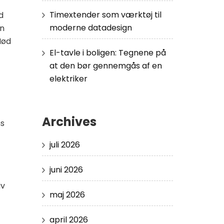
Timextender som værktøj til
d
moderne datadesign
an
Mød
El-tavle i boligen: Tegnene på
at den bør gennemgås af en
elektriker
Archives
ns
juli 2026
juni 2026
iv
maj 2026
april 2026