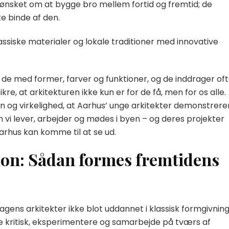
ønsket om at bygge bro mellem fortid og fremtid; de
ke binde af den.
assiske materialer og lokale traditioner med innovative
e med former, farver og funktioner, og de inddrager of
re, at arkitekturen ikke kun er for de få, men for os alle.
n og virkelighed, at Aarhus’ unge arkitekter demonstrere
 vi lever, arbejder og mødes i byen – og deres projekter
arhus kan komme til at se ud.
ion: Sådan formes fremtidens
agens arkitekter ikke blot uddannet i klassisk formgivnin
e kritisk, eksperimentere og samarbejde på tværs af