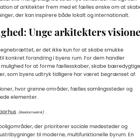
ration af arkitekter frem med et fælles ønske om at skab
nger, der kan inspirere både lokalt og internationalt.
lighed: Unge arkitekters vision
 tegnebrættet, er det ikke kun for at skabe smukke
il konkret forandring i byens rum. For dem handler
n mulighed for at forme fællesskaber, skabe bæredygtig
mer, som byens udtryk tidligere har været begrænset af.
ioner, hvor grønne områder, fælles samlingssteder og
rede elementer.
 aarhus
.
ligområder, der prioriterer sociale mødesteder og
dustribygninger til moderne, multifunktionelle byrum. En