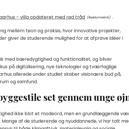
aarhus – villa opdateret med rød tråd
.
g mellem teori og praksis, hvor innovative projekter,
 giver de studerende mulighed for at afprøve idéer i
ik med bæredygtighed og funktionalitet, og bliver
us på digitalisering, nye teknologier og tværfaglige
Aarhus allerede under studiet skaber visionære bud på,
yrum og samfund.
yggestile set gennem unge øj
gtighed ikke blot et modeord, men en grundlæggende vær
r. Mange af de studerende og nyuddannede, vi har talt me
nsyn til både klimaaftryk, materialevalg og sociale