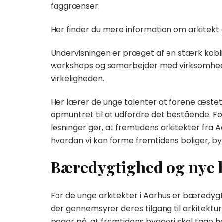
faggrænser.
Her
finder du mere information om arkitekt 
Undervisningen er præget af en stærk koblin
workshops og samarbejder med virksomheder
virkeligheden.
Her lærer de unge talenter at forene æstet
opmuntret til at udfordre det bestående. Fok
løsninger gør, at fremtidens arkitekter fra 
hvordan vi kan forme fremtidens boliger, b
Bæredygtighed og nye b
For de unge arkitekter i Aarhus er bæredy
der gennemsyrer deres tilgang til arkitektu
peger på, at fremtidens byggeri skal tage he