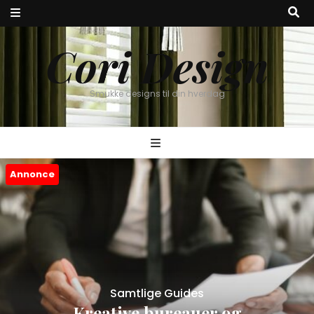
Cori Design
Smukke designs til din hverdag
Annonce
Samtlige Guides
Kreative bureauer og