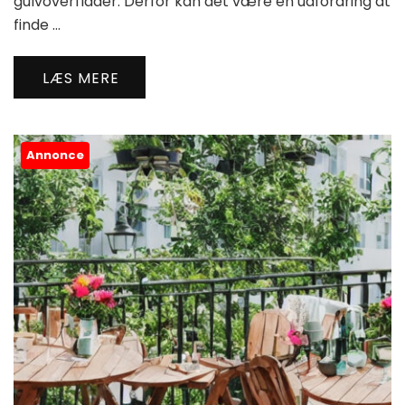
gulvoverflader. Derfor kan det være en udfordring at
finde …
LÆS MERE
Annonce