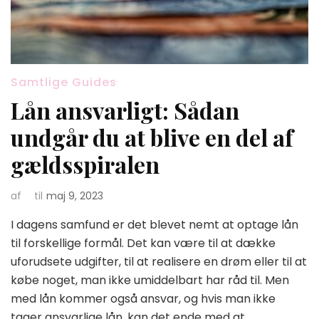
Samtlige Guides
Lån ansvarligt: Sådan
undgår du at blive en del af
gældsspiralen
af
til
maj 9, 2023
I dagens samfund er det blevet nemt at optage lån
til forskellige formål. Det kan være til at dække
uforudsete udgifter, til at realisere en drøm eller til at
købe noget, man ikke umiddelbart har råd til. Men
med lån kommer også ansvar, og hvis man ikke
tager ansvarlige lån, kan det ende med at …