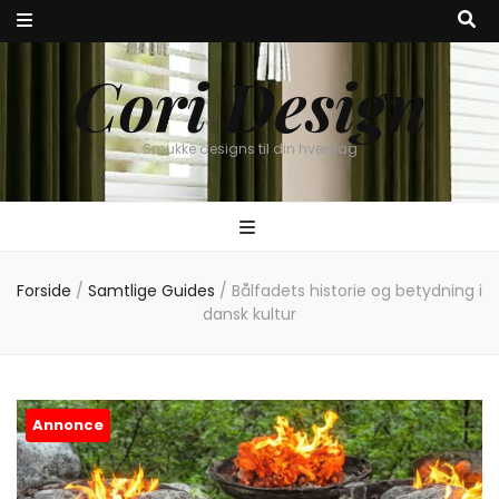
Cori Design
Smukke designs til din hverdag
Forside
/
Samtlige Guides
/
Bålfadets historie og betydning i
dansk kultur
Annonce