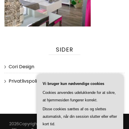
SIDER
Cori Design
Privatlivspolitik
Vi bruger kun nødvendige cookies
Cookies anvendes udelukkende for at sikre,
at hjemmesiden fungerer korrekt.
Disse cookies sættes af os og slettes
automatisk, når din session slutter eller efter
2026Copyright
Cori Design
.
Blossom Feminine | Udviklet
kort tid.