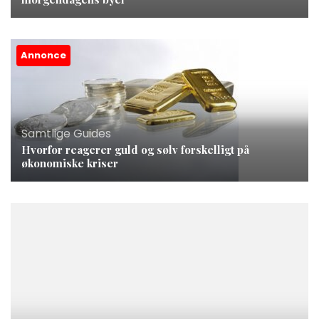
Annonce
Samtlige Guides
Hvorfor reagerer guld og sølv forskelligt på
økonomiske kriser