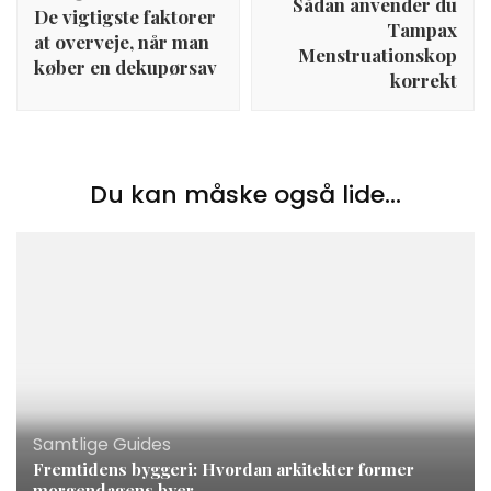
Sådan anvender du
De vigtigste faktorer
Tampax
at overveje, når man
Menstruationskop
køber en dekupørsav
korrekt
Du kan måske også lide...
Samtlige Guides
Fremtidens byggeri: Hvordan arkitekter former
morgendagens byer