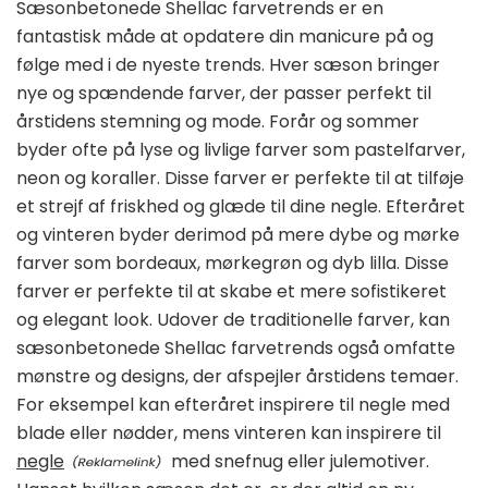
Sæsonbetonede Shellac farvetrends er en
fantastisk måde at opdatere din manicure på og
følge med i de nyeste trends. Hver sæson bringer
nye og spændende farver, der passer perfekt til
årstidens stemning og mode. Forår og sommer
byder ofte på lyse og livlige farver som pastelfarver,
neon og koraller. Disse farver er perfekte til at tilføje
et strejf af friskhed og glæde til dine negle. Efteråret
og vinteren byder derimod på mere dybe og mørke
farver som bordeaux, mørkegrøn og dyb lilla. Disse
farver er perfekte til at skabe et mere sofistikeret
og elegant look. Udover de traditionelle farver, kan
sæsonbetonede Shellac farvetrends også omfatte
mønstre og designs, der afspejler årstidens temaer.
For eksempel kan efteråret inspirere til negle med
blade eller nødder, mens vinteren kan inspirere til
negle
med snefnug eller julemotiver.