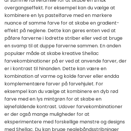
af samme farvefamilie for at skabe en smuk
overgangseffekt. For eksempel kan du vælge at
kombinere en lys pastelfarve med en mørkere
nuance af samme farve for at skabe en gradient-
effekt på neglene. Dette kan gøres enten ved at
påføre farverne i lodrette striber eller ved at bruge
en svamp til at duppe farverne sammen. En anden
populær måde at skabe kreative Shellac
farvekombinationer på er ved at anvende farver, der
er i kontrast til hinanden. Dette kan være en
kombination af varme og kolde farver eller endda
komplementære farver på farvehjulet. For
eksempel kan du vælge at kombinere en dyb rød
farve med en lys mintgrøn for at skabe en
iøjnefaldende kontrast. Udover farvekombinationer
er der også mange muligheder for at
eksperimentere med forskellige mønstre og designs
med Shellac. Du kan bruge neglebåndsstribninger