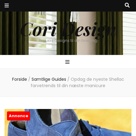
Cori Design
Smukke designs til din hverdag
Forside
/
Samtlige Guides
/
Opdag de nyeste Shellac
farvetrends til din næste manicure
Annonce