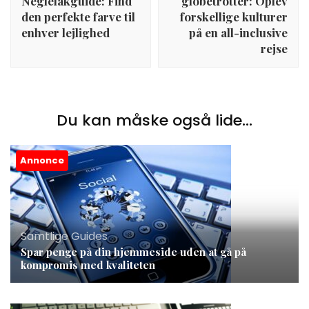
Neglelakguide: Find
globetrotter: Oplev
den perfekte farve til
forskellige kulturer
enhver lejlighed
på en all-inclusive
rejse
Du kan måske også lide...
Annonce
Samtlige Guides
Spar penge på din hjemmeside uden at gå på
kompromis med kvaliteten