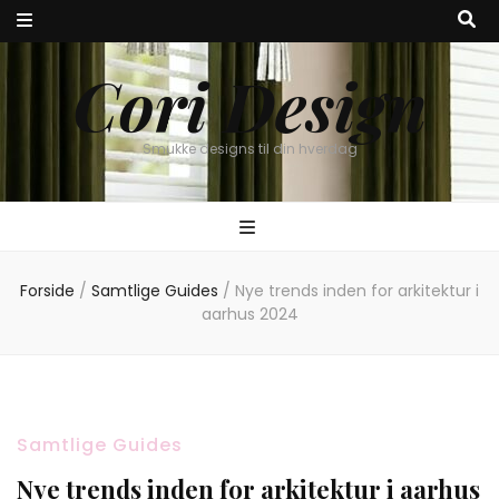
Cori Design
Smukke designs til din hverdag
Forside
/
Samtlige Guides
/
Nye trends inden for arkitektur i
aarhus 2024
Samtlige Guides
Nye trends inden for arkitektur i aarhus