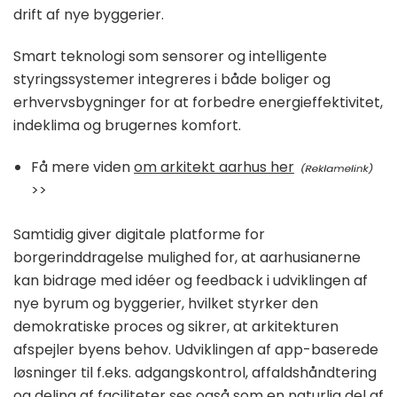
drift af nye byggerier.
Smart teknologi som sensorer og intelligente
styringssystemer integreres i både boliger og
erhvervsbygninger for at forbedre energieffektivitet,
indeklima og brugernes komfort.
Få mere viden
om arkitekt aarhus her
>>
Samtidig giver digitale platforme for
borgerinddragelse mulighed for, at aarhusianerne
kan bidrage med idéer og feedback i udviklingen af
nye byrum og byggerier, hvilket styrker den
demokratiske proces og sikrer, at arkitekturen
afspejler byens behov. Udviklingen af app-baserede
løsninger til f.eks. adgangskontrol, affaldshåndtering
og deling af faciliteter ses også som en naturlig del af