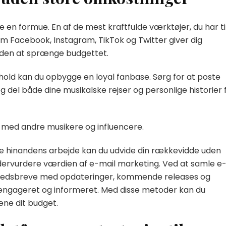
 en formue. En af de mest kraftfulde værktøjer, du har ti
om Facebook, Instagram, TikTok og Twitter giver dig
 uden at sprænge budgettet.
old kan du opbygge en loyal fanbase. Sørg for at poste
 del både dine musikalske rejser og personlige historier 
e med andre musikere og influencere.
re hinandens arbejde kan du udvide din rækkevidde uden
dervurdere værdien af e-mail marketing. Ved at samle e
nyhedsbreve med opdateringer, kommende releases og
se engageret og informeret. Med disse metoder kan du
æne dit budget.