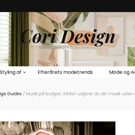
Cori Design
Smukke designs til din hverdag
Styling af
Efterårets modetrends
Mode og A
ige Guides
/
Musik på budget: Sådan udgiver du din musik uden a