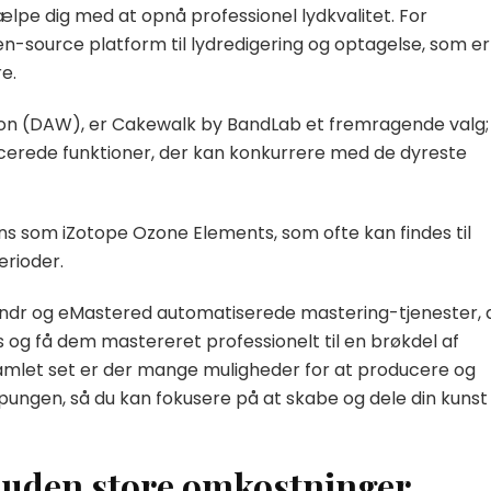
jælpe dig med at opnå professionel lydkvalitet. For
en-source platform til lydredigering og optagelse, som er
e.
ation (DAW), er Cakewalk by BandLab et fremragende valg;
ncerede funktioner, der kan konkurrere med de dyreste
ins som iZotope Ozone Elements, som ofte kan findes til
erioder.
andr og eMastered automatiserede mastering-tjenester, 
s og få dem mastereret professionelt til en brøkdel af
 Samlet set er der mange muligheder for at producere og
ngen, så du kan fokusere på at skabe og dele din kunst
 uden store omkostninger