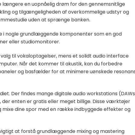
ke længere en uopnåelig drøm for den gennemsnitlige
kling og tilgængeligheden af overkommelige udstyr og
hjemmestudie uden at sprænge banken.
tere i nogle grundlæggende komponenter som en god
ner eller studiomonitorer.
alg til vokaloptagelser, mens et solidt audio interface
 computer. Når det kommer til akustik, kan du forbedre
kpaneler og basfælder for at minimere uønskede resonan
diet. Der findes mange digitale audio workstations (DAWs
der enten er gratis eller meget billige. Disse værktøjer
 og mixe dine spor med en række indbyggede effekter og
 vigtigt at forstå grundlæggende mixing og mastering