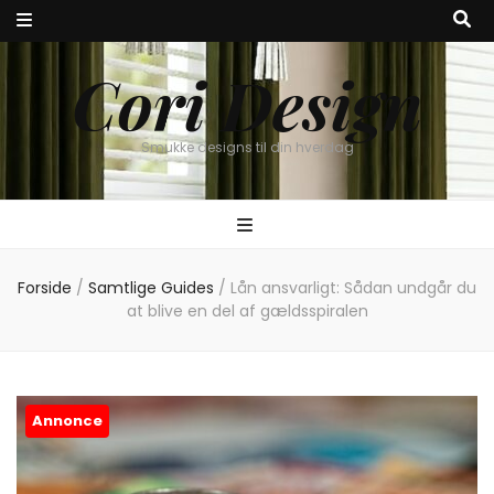
Cori Design
Smukke designs til din hverdag
Forside
/
Samtlige Guides
/
Lån ansvarligt: Sådan undgår du
at blive en del af gældsspiralen
Annonce