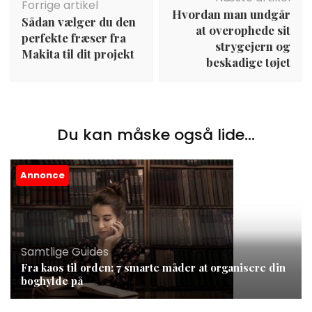
Forrige artikel
Hvordan man undgår
Sådan vælger du den
at overophede sit
perfekte fræser fra
strygejern og
Makita til dit projekt
beskadige tøjet
Du kan måske også lide...
Annonce
Samtlige Guides
Fra kaos til orden: 7 smarte måder at organisere din
boghylde på