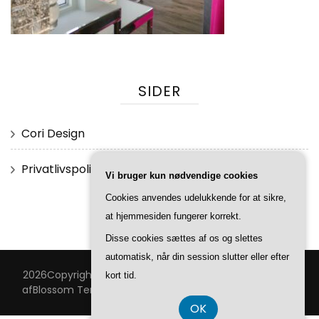
SIDER
Cori Design
Privatlivspolitik
Vi bruger kun nødvendige cookies
Cookies anvendes udelukkende for at sikre,
at hjemmesiden fungerer korrekt.
Disse cookies sættes af os og slettes
automatisk, når din session slutter eller efter
2026Copyright
Cori Design
.
Blossom Feminine | Udviklet
kort tid.
af
Blossom Temaer
.Drevet af
WordPress
.
Privatlivspolitik
OK