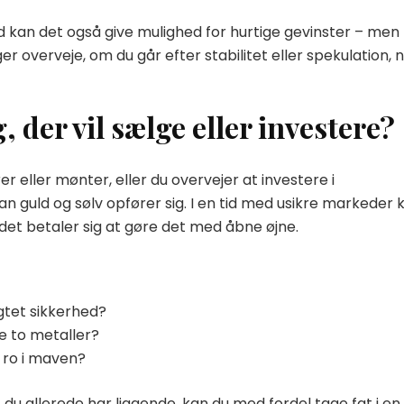
ld kan det også give mulighed for hurtige gevinster – men
r overveje, om du går efter stabilitet eller spekulation, 
, der vil sælge eller investere?
r eller mønter, eller du overvejer at investere i
an guld og sølv opfører sig. I en tid med usikre markeder 
det betaler sig at gøre det med åbne øjne.
igtet sikkerhed?
e to metaller?
ve ro i maven?
, du allerede har liggende, kan du med fordel tage fat i en