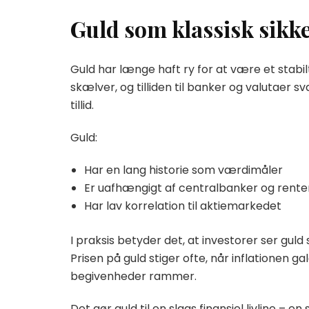
Guld som klassisk sikk
Guld har længe haft ry for at være et sta
skælver, og tilliden til banker og valutaer sv
tillid.
Guld:
Har en lang historie som værdimåler
Er uafhængigt af centralbanker og rente
Har lav korrelation til aktiemarkedet
I praksis betyder det, at investorer ser gul
Prisen på guld stiger ofte, når inflationen g
begivenheder rammer.
Det gør guld til en slags finansiel livline – 