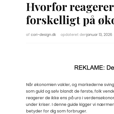
Hvorfor reagerer
forskelligt på ø
af
cori-design.dk
opdateret den
januar 13, 2026
Når økonomien vakler, og markederne sving
som guld og sølv blandt de første, folk ve
reagerer de ikke ens på uro i verdensøkonomi
under kriser. I denne guide kigger vi nærmere
betyder for dig som forbruger.