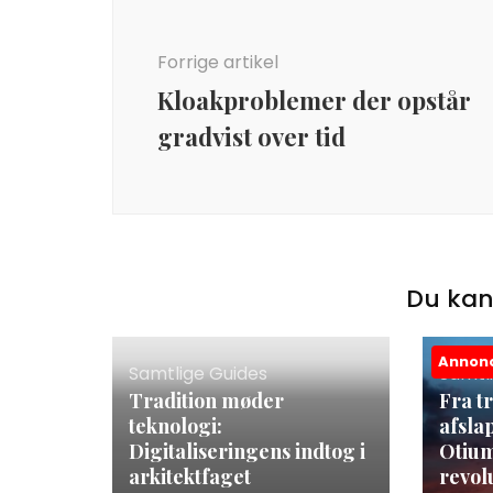
Forrige artikel
Kloakproblemer der opstår
gradvist over tid
Du kan
Annon
Samtlige Guides
Samtl
Tradition møder
Fra t
teknologi:
afsla
Digitaliseringens indtog i
Otium
arkitektfaget
revol