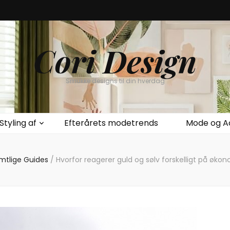
Cori Design
Smukke designs til din hverdag
Styling af
Efterårets modetrends
Mode og A
mtlige Guides
/
Hvorfor reagerer guld og sølv forskelligt på økon