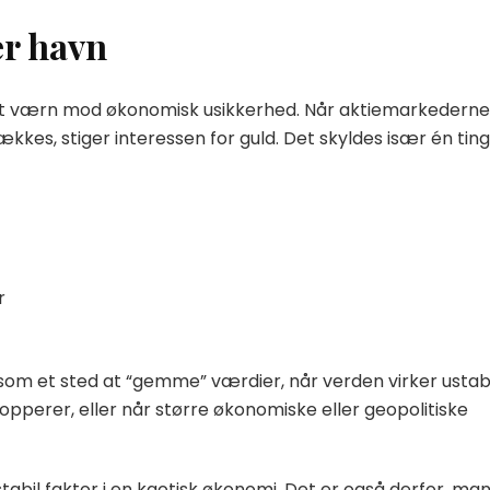
er havn
bilt værn mod økonomisk usikkerhed. Når aktiemarkederne
ækkes, stiger interessen for guld. Det skyldes især én ting
r
d som et sted at “gemme” værdier, når verden virker ustabi
alopperer, eller når større økonomiske eller geopolitiske
en stabil faktor i en kaotisk økonomi. Det er også derfor, ma