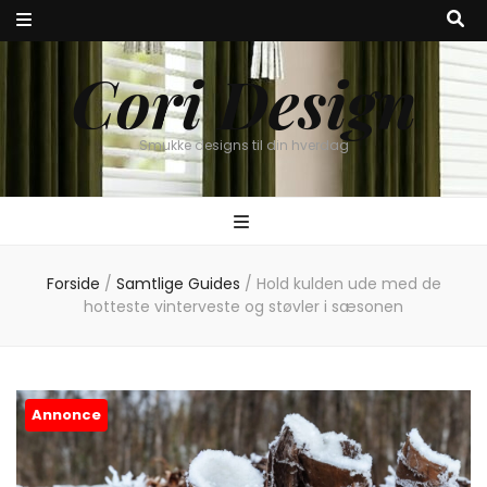
Cori Design
Smukke designs til din hverdag
Forside
/
Samtlige Guides
/
Hold kulden ude med de
hotteste vinterveste og støvler i sæsonen
Annonce