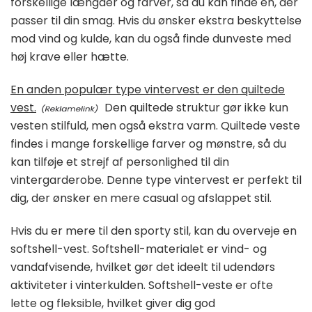
forskellige længder og farver, så du kan finde en, der
passer til din smag. Hvis du ønsker ekstra beskyttelse
mod vind og kulde, kan du også finde dunveste med
høj krave eller hætte.
En anden populær type vintervest er den quiltede
vest.
Den quiltede struktur gør ikke kun
vesten stilfuld, men også ekstra varm. Quiltede veste
findes i mange forskellige farver og mønstre, så du
kan tilføje et strejf af personlighed til din
vintergarderobe. Denne type vintervest er perfekt til
dig, der ønsker en mere casual og afslappet stil.
Hvis du er mere til den sporty stil, kan du overveje en
softshell-vest. Softshell-materialet er vind- og
vandafvisende, hvilket gør det ideelt til udendørs
aktiviteter i vinterkulden. Softshell-veste er ofte
lette og fleksible, hvilket giver dig god