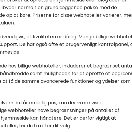
 tilbyder normalt en grundlæggende pakke med de
de op at køre. Priserne for disse webhoteller varierer, me
kalaen.
vendigvis, at kvaliteten er dårlig. Mange billige webhotel
k support. De har også ofte et brugervenligt kontrolpanel, 
emmeside.
inde hos billige webhoteller, inkluderer et begrænset anta
g båndbredde samt muligheden for at oprette et begræn
te at få de samme avancerede funktioner og ydelser som
vom du får en billig pris, kan der være visse
lige webhoteller have begrænsninger på antallet af
 hjemmeside kan håndtere. Det er derfor vigtigt at
eller, før du træffer dit valg.