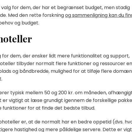
odt valg for dem, der har et begrænset budget, men stadig
de. Med den rette forskning
og sammenligning kan du fin
 behov og budget.
hoteller
for dem, der ønsker lidt mere funktionalitet og support,
oteller tilbyder normalt flere funktioner og ressourcer e
rplads og båndbredde, mulighed for at tilføje flere domæ
.
ierer typisk mellem 50 og 200 kr. om måneden, afhængigt
 er vigtigt at læse grundigt igennem de forskellige pakk
unktioner for at finde det bedste tilbud.
hoteller er, at de normalt har en bedre oppetid (dvs. hv
tigere hastighed og mere pålidelige servere. Dette er vigt