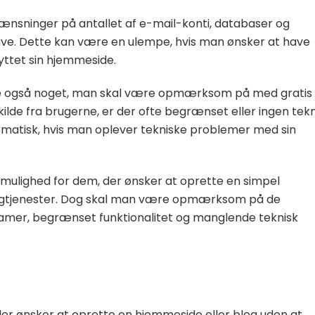
ænsninger på antallet af e-mail-konti, databaser og
ve. Dette kan være en ulempe, hvis man ønsker at have
yttet sin hjemmeside.
tte også noget, man skal være opmærksom på med gratis
ilde fra brugerne, er der ofte begrænset eller ingen tekn
ematisk, hvis man oplever tekniske problemer med sin
d mulighed for dem, der ønsker at oprette en simpel
tingtjenester. Dog skal man være opmærksom på de
amer, begrænset funktionalitet og manglende teknisk
 der ønsker at oprette en hjemmeside eller blog uden at