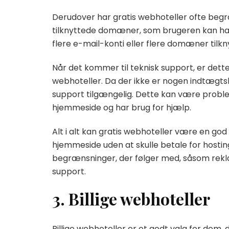
Derudover har gratis webhoteller ofte begr
tilknyttede domæner, som brugeren kan ha
flere e-mail-konti eller flere domæner tilkn
Når det kommer til teknisk support, er de
webhoteller. Da der ikke er nogen indtægtsk
support tilgængelig. Dette kan være probl
hjemmeside og har brug for hjælp.
Alt i alt kan gratis webhoteller være en go
hjemmeside uden at skulle betale for hos
begrænsninger, der følger med, såsom rekl
support.
3. Billige webhoteller
Billige webhoteller er et godt valg for dem,