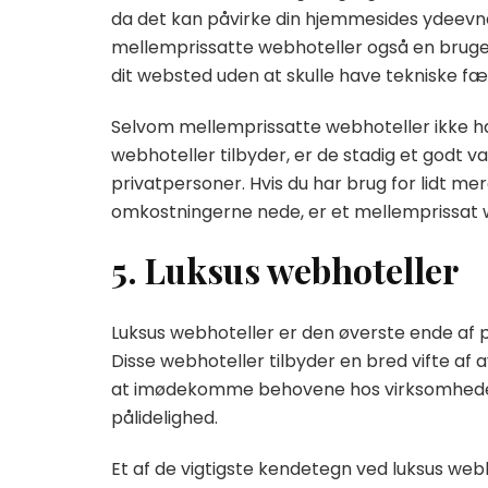
da det kan påvirke din hjemmesides ydeevn
mellemprissatte webhoteller også en bruger
dit websted uden at skulle have tekniske fæ
Selvom mellemprissatte webhoteller ikke ha
webhoteller tilbyder, er de stadig et godt 
privatpersoner. Hvis du har brug for lidt m
omkostningerne nede, er et mellemprissat 
5. Luksus webhoteller
Luksus webhoteller er den øverste ende af p
Disse webhoteller tilbyder en bred vifte af 
at imødekomme behovene hos virksomheder o
pålidelighed.
Et af de vigtigste kendetegn ved luksus webho