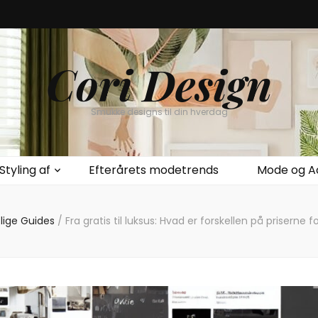
Cori Design
Smukke designs til din hverdag
Styling af
Efterårets modetrends
Mode og A
lige Guides
/
Fra gratis til luksus: Hvad er forskellen på priserne 