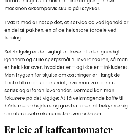
kommer ingen uforudsete ekstraregninger, hvis
maskinen eksempelvis skulle gå i stykker.
Tværtimod er netop det, at service og vedligehold er
en del af pakken, en af de helt store fordele ved
leasing.
Selvfølgelig er det vigtigt at læse aftalen grundigt
igennem og stille spørgsmål til leverandøren, så man
er helt klar over, hvad der er – og ikke er – inkluderet.
Men frygten for skjulte omkostninger er i langt de
fleste tilfælde ubegrundet, hvis man vælger en
seriøs og erfaren leverandør. Dermed kan man
fokusere på det vigtige: At få velsmagende kaffe til
både medarbejdere og gæster, uden at bekymre sig
om uforudsete økonomiske overraskelser.
Er leje af kaffeautomater