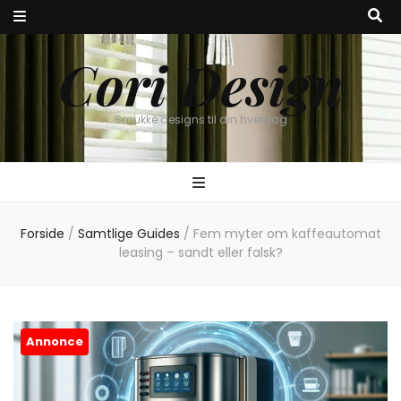
Cori Design
Smukke designs til din hverdag
Forside
/
Samtlige Guides
/
Fem myter om kaffeautomat
leasing – sandt eller falsk?
Annonce