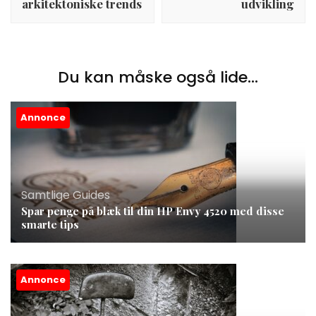
arkitektoniske trends
udvikling
Du kan måske også lide...
Annonce
Samtlige Guides
Spar penge på blæk til din HP Envy 4520 med disse
smarte tips
Annonce