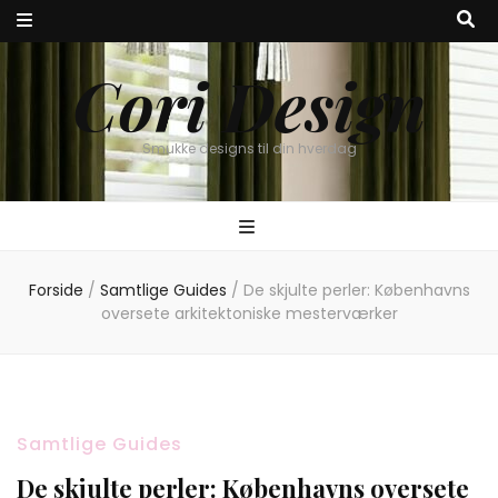
Cori Design
Smukke designs til din hverdag
Forside
/
Samtlige Guides
/
De skjulte perler: Københavns
oversete arkitektoniske mesterværker
Samtlige Guides
De skjulte perler: Københavns oversete