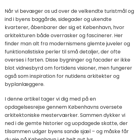
Når vi bevæger os ud over de velkendte turistmål og
ind i byens baggårde, sidegader og ukendte
kvarterer, åbenbarer der sig et København, hvor
arkitekturen både overrasker og fascinerer. Her
finder man alt fra modernismens glemte juveler og
funktionalistiske perler til små detaljer, der ofte
overses i farten. Disse bygninger og facader er ikke
blot vidnesbyrd om fortidens visioner, men fungerer
også som inspiration for nutidens arkitekter og
byplanlæggere.
I denne artikel tager vi dig med på en
opdagelsesrejse gennem Københavns oversete
arkitektoniske mesterværker. Sammen dykker vi
ned i de gemte historier og uopdagede skatte, der
tilsammen udgør byens sande sjæl – og måske får
du øje på København i et helt nyt lys.