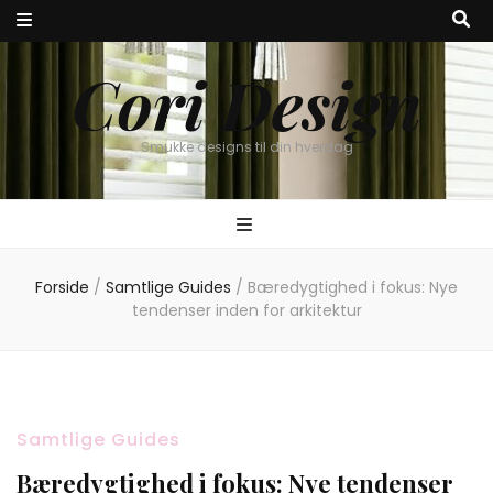
Cori Design
Smukke designs til din hverdag
Forside
/
Samtlige Guides
/
Bæredygtighed i fokus: Nye
tendenser inden for arkitektur
Samtlige Guides
Bæredygtighed i fokus: Nye tendenser